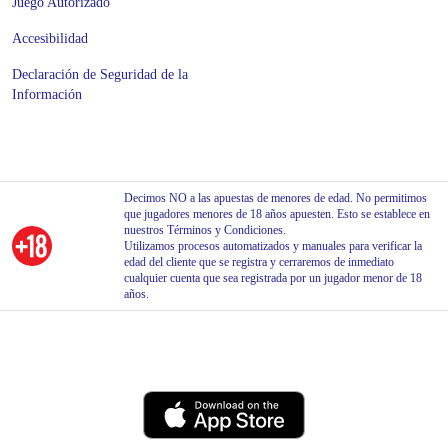
Juego Autorizado
Accesibilidad
Declaración de Seguridad de la
Información
Decimos NO a las apuestas de menores de edad. No permitimos
que jugadores menores de 18 años apuesten. Esto se establece en
nuestros Términos y Condiciones.
Utilizamos procesos automatizados y manuales para verificar la
edad del cliente que se registra y cerraremos de inmediato
cualquier cuenta que sea registrada por un jugador menor de 18
años.