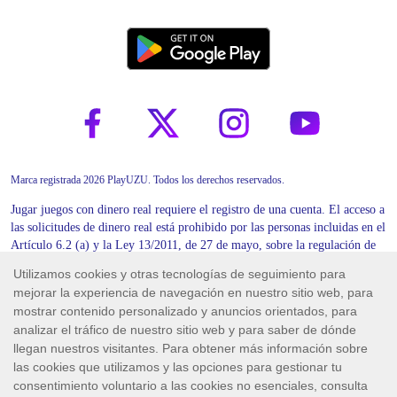
Marca registrada 2026 PlayUZU. Todos los derechos reservados.
Jugar juegos con dinero real requiere el registro de una cuenta. El acceso a
las solicitudes de dinero real está prohibido por las personas incluidas en el
Artículo 6.2 (a) y la Ley 13/2011, de 27 de mayo, sobre la regulación de
los juegos.
Skill On Net S.A., con domicilio en Calle Carlos de Arellano 27, 52003
Melilla (España), está autorizada y regulada por la Dirección General de
Ordenación del Juego (DGOJ). La DGOJ ha concedido a Skill On Net
S.A. la licencia general de OTROS JUEGOS No/Ref: LGEN/00083, así
como las licencias singulares de RULETA No/Ref: PROLI/00283,
BLACKJACK No/Ref: PROLI/00282 y MÁQUINAS DE AZAR No/Ref: