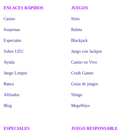
ENLACES RÁPIDOS
JUEGOS
Casino
Slots
Sorpresas
Ruleta
Especiales
Blackjack
Sobre UZU
Juego con Jackpot
Ayuda
Casino en Vivo
Juego Limpio
Crash Games
Banca
Guías de juegos
Afiliados
Slingo
Blog
MegaWays
ESPECIALES
JUEGO RESPONSABLE