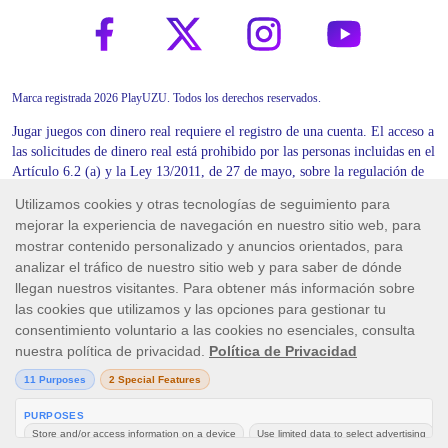
Marca registrada 2026 PlayUZU. Todos los derechos reservados.
Jugar juegos con dinero real requiere el registro de una cuenta. El acceso a
las solicitudes de dinero real está prohibido por las personas incluidas en el
Artículo 6.2 (a) y la Ley 13/2011, de 27 de mayo, sobre la regulación de
los juegos.
Skill On Net S.A., con domicilio en Calle Carlos de Arellano 27, 52003
Melilla (España), está autorizada y regulada por la Dirección General de
Ordenación del Juego (DGOJ). La DGOJ ha concedido a Skill On Net
S.A. la licencia general de OTROS JUEGOS No/Ref: LGEN/00083, así
como las licencias singulares de RULETA No/Ref: PROLI/00283,
BLACKJACK No/Ref: PROLI/00282 y MÁQUINAS DE AZAR No/Ref:
PROLI/00237. Para más información, por favor haga click
aquí
.
Juega con responsabilidad.
Ten en cuenta que todas las imágenes de los juegos y los iconos de los