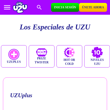
INICIA SESIÓN
ÚNETE AHORA
Los Especiales de UZU
PRIZE
HOT OR
NIVELES
UZUPLUS
TWISTER
COLD
UZU
UZUplus