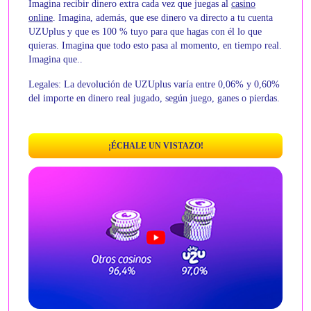
Imagina recibir dinero extra cada vez que juegas al
casino
online
. Imagina, además, que ese dinero va directo a tu cuenta
UZUplus y que es 100 % tuyo para que hagas con él lo que
quieras. Imagina que todo esto pasa al momento, en tiempo real.
Imagina que..
Legales: La devolución de UZUplus varía entre 0,06% y 0,60%
del importe en dinero real jugado, según juego, ganes o pierdas.
¡ÉCHALE UN VISTAZO!