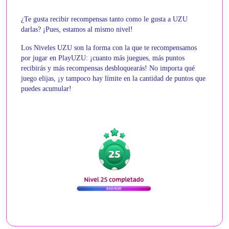
¿Te gusta recibir recompensas tanto como le gusta a UZU
darlas? ¡Pues, estamos al mismo nivel!
Los Niveles UZU son la forma con la que te recompensamos
por jugar en PlayUZU: ¡cuanto más juegues, más puntos
recibirás y más recompensas desbloquearás! No importa qué
juego elijas, ¡y tampoco hay límite en la cantidad de puntos que
puedes acumular!