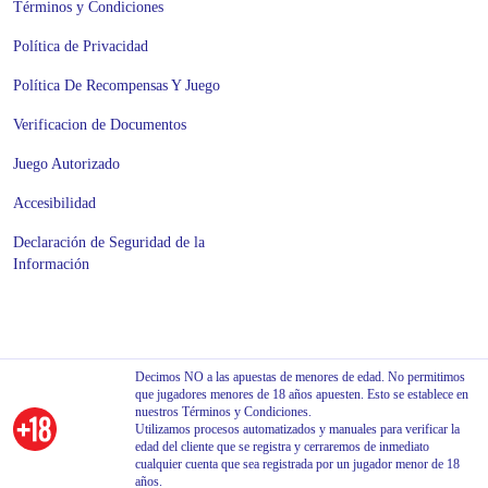
Términos y Condiciones
Política de Privacidad
Política De Recompensas Y Juego
Verificacion de Documentos
Juego Autorizado
Accesibilidad
Declaración de Seguridad de la
Información
Decimos NO a las apuestas de menores de edad. No permitimos
que jugadores menores de 18 años apuesten. Esto se establece en
nuestros Términos y Condiciones.
Utilizamos procesos automatizados y manuales para verificar la
edad del cliente que se registra y cerraremos de inmediato
cualquier cuenta que sea registrada por un jugador menor de 18
años.