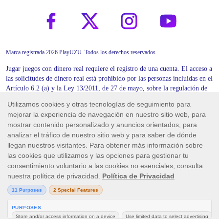
Marca registrada 2026 PlayUZU. Todos los derechos reservados.
Jugar juegos con dinero real requiere el registro de una cuenta. El acceso a
las solicitudes de dinero real está prohibido por las personas incluidas en el
Artículo 6.2 (a) y la Ley 13/2011, de 27 de mayo, sobre la regulación de
los juegos.
Skill On Net S.A., con domicilio en Calle Carlos de Arellano 27, 52003
Melilla (España), está autorizada y regulada por la Dirección General de
Ordenación del Juego (DGOJ). La DGOJ ha concedido a Skill On Net
S.A. la licencia general de OTROS JUEGOS No/Ref: LGEN/00083, así
como las licencias singulares de RULETA No/Ref: PROLI/00283,
BLACKJACK No/Ref: PROLI/00282 y MÁQUINAS DE AZAR No/Ref:
PROLI/00237. Para más información, por favor haga click
aquí
.
Juega con responsabilidad.
Ten en cuenta que todas las imágenes de los juegos y los iconos de los