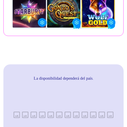
La disponibilidad dependerá del país.