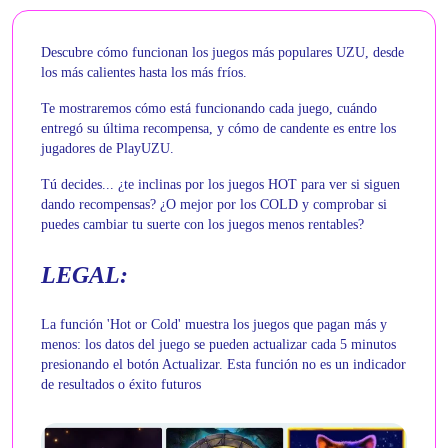
Descubre cómo funcionan los juegos más populares UZU, desde
los más calientes hasta los más fríos.
Te mostraremos cómo está funcionando cada juego, cuándo
entregó su última recompensa, y cómo de candente es entre los
jugadores de PlayUZU.
Tú decides... ¿te inclinas por los juegos HOT para ver si siguen
dando recompensas? ¿O mejor por los COLD y comprobar si
puedes cambiar tu suerte con los juegos menos rentables?
LEGAL:
La función 'Hot or Cold' muestra los juegos que pagan más y
menos: los datos del juego se pueden actualizar cada 5 minutos
presionando el botón Actualizar. Esta función no es un indicador
de resultados o éxito futuros