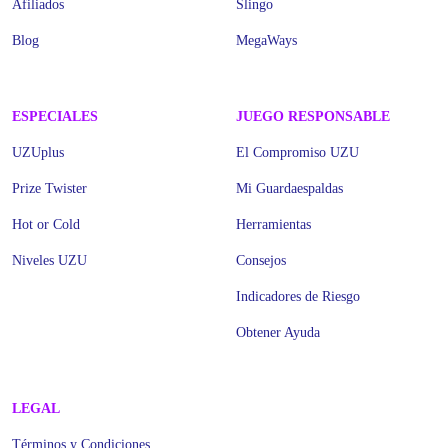
Afiliados
Slingo
Blog
MegaWays
ESPECIALES
JUEGO RESPONSABLE
UZUplus
El Compromiso UZU
Prize Twister
Mi Guardaespaldas
Hot or Cold
Herramientas
Niveles UZU
Consejos
Indicadores de Riesgo
Obtener Ayuda
LEGAL
Términos y Condiciones