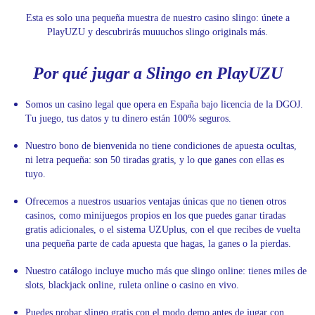
Esta es solo una pequeña muestra de nuestro casino slingo: únete a
PlayUZU y descubrirás muuuchos slingo originals más.
Por qué jugar a Slingo en PlayUZU
Somos un casino legal que opera en España bajo licencia de la DGOJ.
Tu juego, tus datos y tu dinero están 100% seguros.
Nuestro bono de bienvenida no tiene condiciones de apuesta ocultas,
ni letra pequeña: son 50 tiradas gratis, y lo que ganes con ellas es
tuyo.
Ofrecemos a nuestros usuarios ventajas únicas que no tienen otros
casinos, como minijuegos propios en los que puedes ganar tiradas
gratis adicionales, o el sistema UZUplus, con el que recibes de vuelta
una pequeña parte de cada apuesta que hagas, la ganes o la pierdas.
Nuestro catálogo incluye mucho más que slingo online: tienes miles de
slots, blackjack online, ruleta online o casino en vivo.
Puedes probar slingo gratis con el modo demo antes de jugar con