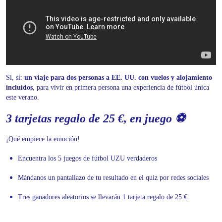
Sí, sí:
un viaje para dos personas a EE. UU. con vuelos y alojamiento
incluidos
, para vivir en primera persona una experiencia de fútbol única
este verano.
3 tarjetas regalo de 25 €, en juego ⚽
¡Qué empiece la emoción!
Encuentra los 5 juegos de fútbol UZU verdaderos
Mándanos un pantallazo de tu resultado en el quiz por redes sociales
Tres ganadores aleatorios se llevarán 1 tarjeta regalo de 25 €