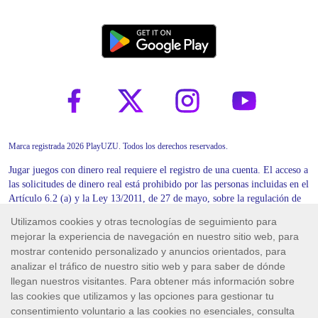
Marca registrada 2026 PlayUZU. Todos los derechos reservados.
Jugar juegos con dinero real requiere el registro de una cuenta. El acceso a
las solicitudes de dinero real está prohibido por las personas incluidas en el
Artículo 6.2 (a) y la Ley 13/2011, de 27 de mayo, sobre la regulación de
los juegos.
Skill On Net S.A., con domicilio en Calle Carlos de Arellano 27, 52003
Melilla (España), está autorizada y regulada por la Dirección General de
Ordenación del Juego (DGOJ). La DGOJ ha concedido a Skill On Net
S.A. la licencia general de OTROS JUEGOS No/Ref: LGEN/00083, así
como las licencias singulares de RULETA No/Ref: PROLI/00283,
BLACKJACK No/Ref: PROLI/00282 y MÁQUINAS DE AZAR No/Ref: