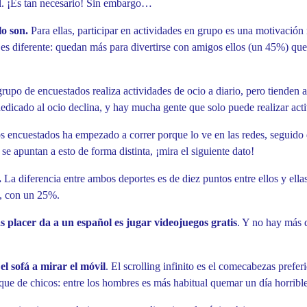
tal. ¡Es tan necesario! Sin embargo…
lo son.
Para ellas, participar en actividades en grupo es una motivación 
o es diferente: quedan más para divertirse con amigos ellos (un 45%) qu
rupo de encuestados realiza actividades de ocio a diario, pero tienden 
dedicado al ocio declina, y hay mucha gente que solo puede realizar ac
s encuestados ha empezado a correr porque lo ve en las redes, seguido
e apuntan a esto de forma distinta, ¡mira el siguiente dato!
.
La diferencia entre ambos deportes es de diez puntos entre ellos y ella
s, con un 25%.
 placer da a un español es jugar videojuegos gratis
. Y no hay más q
l sofá a mirar el móvil
. El scrolling infinito es el comecabezas prefe
 que de chicos: entre los hombres es más habitual quemar un día horrible