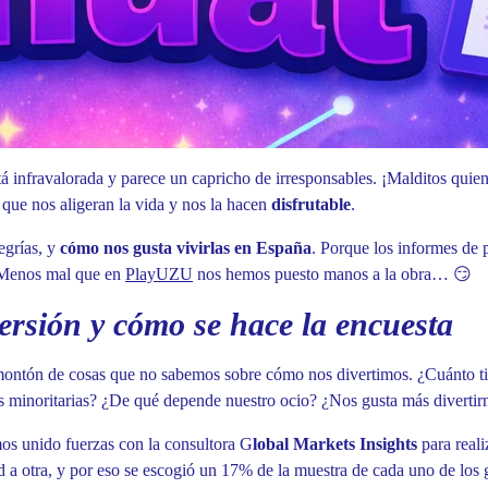
stá infravalorada y parece un capricho de irresponsables. ¡Malditos quien
 que nos aligeran la vida y nos la hacen
disfrutable
.
egrías, y
cómo nos gusta vivirlas en España
. Porque los informes de 
! Menos mal que en
PlayUZU
nos hemos puesto manos a la obra… 😏
ersión y cómo se hace la encuesta
un montón de cosas que no sabemos sobre cómo nos divertimos. ¿Cuánto t
 minoritarias? ¿De qué depende nuestro ocio? ¿Nos gusta más divertir
os unido fuerzas con la consultora G
lobal Markets Insights
para reali
a otra, y por eso se escogió un 17% de la muestra de cada uno de los g