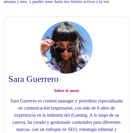
semana y mes, y puedes tener hasta tres límites activos a la vez.
Sara Guerrero
Sobre el autor
Sara Guerrero es content manager y periodista especializada
en comunicación empresarial, con más de 6 años de
experiencia en la industria del iGaming. A lo largo de su
carrera, ha creado y gestionado contenidos para diferentes
marcas, con un enfoque en SEO, estrategia editorial y