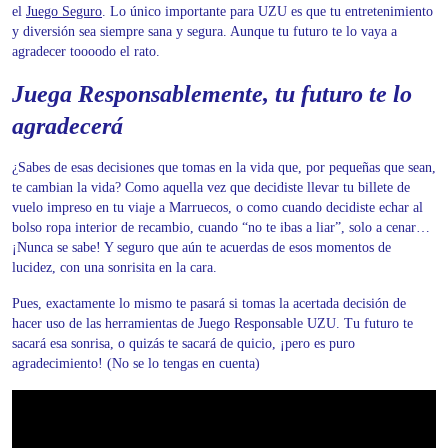
el
Juego Seguro
. Lo único importante para UZU es que tu entretenimiento
y diversión sea siempre sana y segura. Aunque tu futuro te lo vaya a
agradecer toooodo el rato.
Juega Responsablemente, tu futuro te lo
agradecerá
¿Sabes de esas decisiones que tomas en la vida que, por pequeñas que sean,
te cambian la vida? Como aquella vez que decidiste llevar tu billete de
vuelo impreso en tu viaje a Marruecos, o como cuando decidiste echar al
bolso ropa interior de recambio, cuando “no te ibas a liar”, solo a cenar…
¡Nunca se sabe! Y seguro que aún te acuerdas de esos momentos de
lucidez, con una sonrisita en la cara.
Pues, exactamente lo mismo te pasará si tomas la acertada decisión de
hacer uso de las herramientas de Juego Responsable UZU. Tu futuro te
sacará esa sonrisa, o quizás te sacará de quicio, ¡pero es puro
agradecimiento! (No se lo tengas en cuenta)