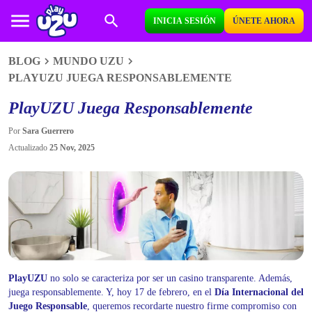
INICIA SESIÓN
ÚNETE AHORA
BLOG
MUNDO UZU
PLAYUZU JUEGA RESPONSABLEMENTE
PlayUZU Juega Responsablemente
Por
Sara Guerrero
Actualizado
25 Nov, 2025
PlayUZU
no solo se caracteriza por ser un casino transparente. Además,
juega responsablemente. Y, hoy 17 de febrero, en el
Día Internacional del
Juego Responsable
, queremos recordarte nuestro firme compromiso con