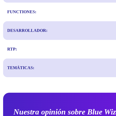
FUNCTIONES:
DESARROLLADOR:
RTP:
TEMÁTICAS:
Nuestra opinión sobre
Blue
Wiz