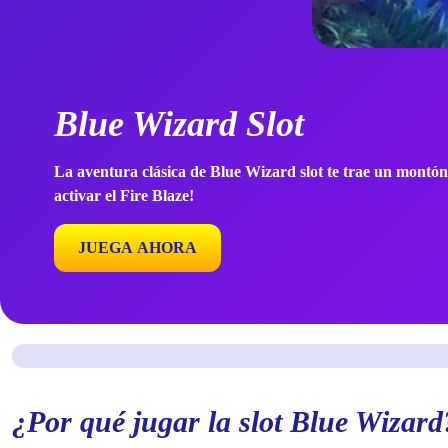
Blue Wizard Slot
La aventura clásica de
Blue
Wizard
slot
te trae un montón
activar el
F
ire
Blaze
!
JUEGA AHORA
¿Por qué jugar la slot Blue Wizard