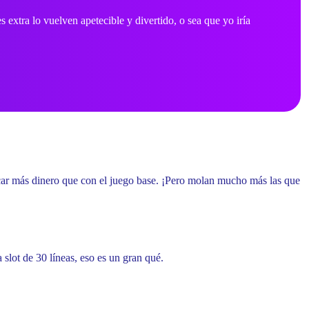
 extra lo vuelven apetecible y divertido, o sea que yo iría
acar más dinero que con el juego base. ¡Pero molan mucho más las que
slot de 30 líneas, eso es un gran qué.