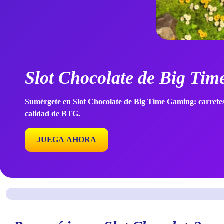
Slot Chocolate de Big Ti
Sumérgete en
Slot Chocolate
de Big Time
Gaming
: carrete
calidad de BTG.
JUEGA AHORA