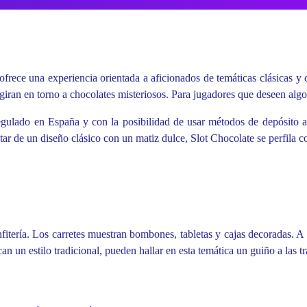
ofrece una experiencia orientada a aficionados de temáticas clásicas y
giran en torno a chocolates misteriosos. Para jugadores que deseen algo 
egulado en España y con la posibilidad de usar métodos de depósito 
rutar de un diseño clásico con un matiz dulce, Slot Chocolate se perfila
fitería. Los carretes muestran bombones, tabletas y cajas decoradas. A
an un estilo tradicional, pueden hallar en esta temática un guiño a las t