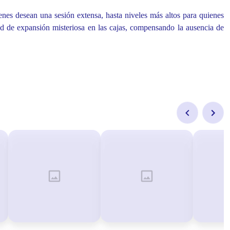
nes desean una sesión extensa, hasta niveles más altos para quienes
ad de expansión misteriosa en las cajas, compensando la ausencia de