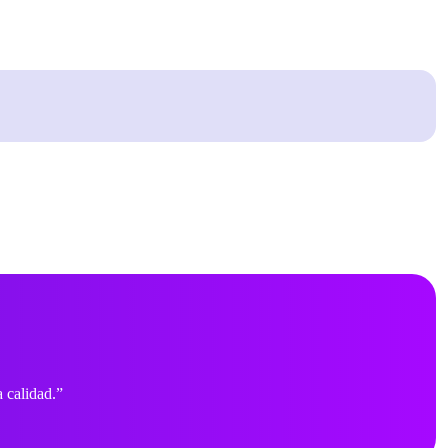
a calidad.”