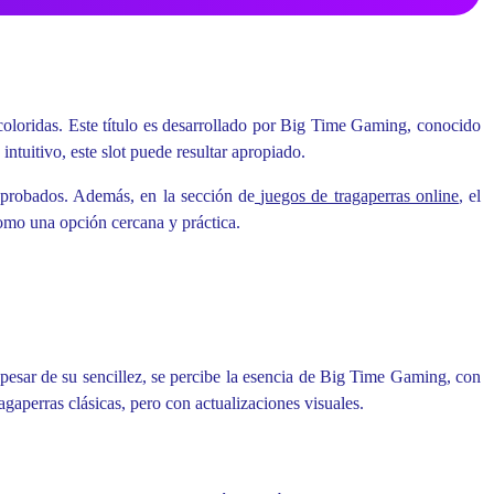
 coloridas. Este título es desarrollado por Big Time Gaming, conocido
intuitivo, este slot puede resultar apropiado.
aprobados. Además, en la sección de
juegos de tragaperras online
, el
 como una opción cercana y práctica.
 pesar de su sencillez, se percibe la esencia de Big Time Gaming, con
ragaperras clásicas, pero con actualizaciones visuales.