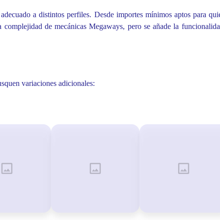
adecuado a distintos perfiles. Desde importes mínimos aptos para quie
 la complejidad de mecánicas Megaways, pero se añade la funcionalid
busquen variaciones adicionales: