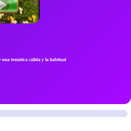
e una temática cálida y la habitual