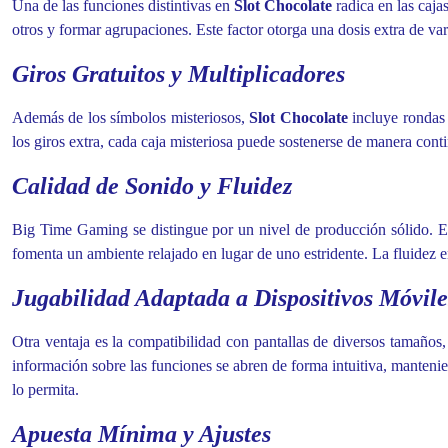
Una de las funciones distintivas en
Slot Chocolate
radica en las caja
otros y formar agrupaciones. Este factor otorga una dosis extra de va
Giros Gratuitos y Multiplicadores
Además de los símbolos misteriosos,
Slot Chocolate
incluye rondas d
los giros extra, cada caja misteriosa puede sostenerse de manera con
Calidad de Sonido y Fluidez
Big Time Gaming se distingue por un nivel de producción sólido. 
fomenta un ambiente relajado en lugar de uno estridente. La fluidez e
Jugabilidad Adaptada a Dispositivos Móvile
Otra ventaja es la compatibilidad con pantallas de diversos tamaños,
información sobre las funciones se abren de forma intuitiva, manteni
lo permita.
Apuesta Mínima y Ajustes