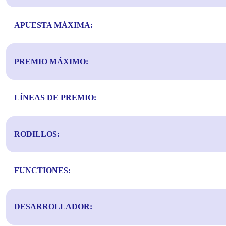
APUESTA MÁXIMA:
PREMIO MÁXIMO:
LÍNEAS DE PREMIO:
RODILLOS:
FUNCTIONES:
DESARROLLADOR: