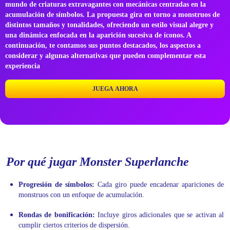
mundo de criaturas extravagantes con mecánicas centradas en la
acumulación de símbolos. La propuesta gira en torno a monstruos de
distintos tamaños y tonalidades, ofreciendo un estilo visual alegre y
una dinámica enfocada en la aparición sucesiva de íconos. A
continuación, te contamos sus puntos destacados, los aspectos a
considerar y algunas alternativas que pueden complementar esta
experiencia
JUEGA AHORA
Por qué jugar Monster Superlanche
Progresión de símbolos:
Cada giro puede encadenar apariciones de
monstruos con un enfoque de acumulación.
Rondas de bonificación:
Incluye giros adicionales que se activan al
cumplir ciertos criterios de dispersión.