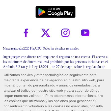
Marca registrada 2026 PlayUZU. Todos los derechos reservados.
Jugar juegos con dinero real requiere el registro de una cuenta. El acceso a
las solicitudes de dinero real está prohibido por las personas incluidas en el
Artículo 6.2 (a) y la Ley 13/2011, de 27 de mayo, sobre la regulación de
los juegos.
Skill On Net S.A., con domicilio en Calle Carlos de Arellano 27, 52003
Melilla (España), está autorizada y regulada por la Dirección General de
Ordenación del Juego (DGOJ). La DGOJ ha concedido a Skill On Net
S.A. la licencia general de OTROS JUEGOS No/Ref: LGEN/00083, así
como las licencias singulares de RULETA No/Ref: PROLI/00283,
BLACKJACK No/Ref: PROLI/00282 y MÁQUINAS DE AZAR No/Ref: