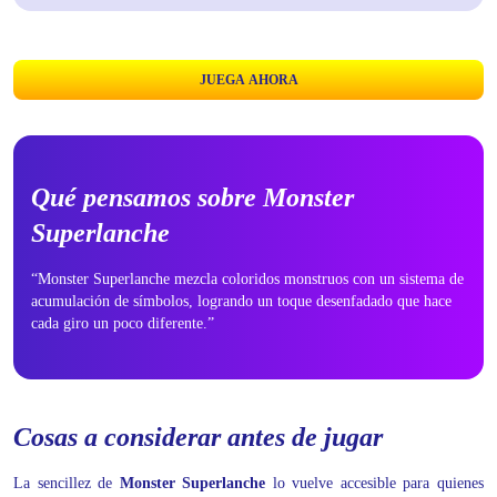
JUEGA AHORA
Qué pensamos sobre Monster
Superlanche
“Monster
Superlanche
mezcla coloridos monstruos con un sistema de
acumulación de símbolos, logrando un toque desenfadado que hace
cada giro un poco diferente.”
Cosas a considerar antes de jugar
La sencillez de
Monster Superlanche
lo vuelve accesible para quienes