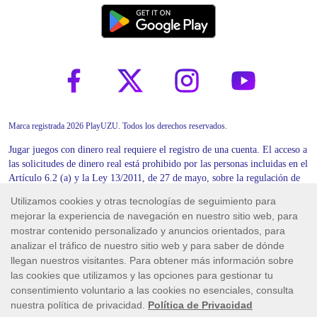
Marca registrada 2026 PlayUZU. Todos los derechos reservados.
Jugar juegos con dinero real requiere el registro de una cuenta. El acceso a
las solicitudes de dinero real está prohibido por las personas incluidas en el
Artículo 6.2 (a) y la Ley 13/2011, de 27 de mayo, sobre la regulación de
los juegos.
Skill On Net S.A., con domicilio en Calle Carlos de Arellano 27, 52003
Melilla (España), está autorizada y regulada por la Dirección General de
Ordenación del Juego (DGOJ). La DGOJ ha concedido a Skill On Net
S.A. la licencia general de OTROS JUEGOS No/Ref: LGEN/00083, así
como las licencias singulares de RULETA No/Ref: PROLI/00283,
BLACKJACK No/Ref: PROLI/00282 y MÁQUINAS DE AZAR No/Ref:
PROLI/00237. Para más información, por favor haga click
aquí
.